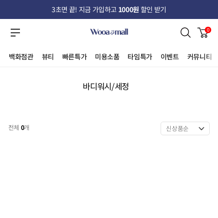
3초면 끝! 지금 가입하고
1000원
할인 받기
0
백화점관
뷰티
빠른특가
미용소품
타임특가
이벤트
커뮤니티
바디워시/세정
전체
0
개