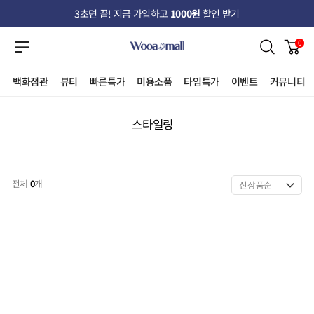
3초면 끝! 지금 가입하고
1000원
할인 받기
0
백화점관
뷰티
빠른특가
미용소품
타임특가
이벤트
커뮤니티
스타일링
전체
0
개