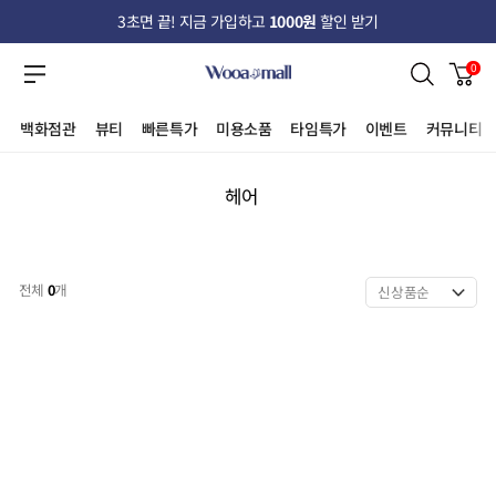
3초면 끝! 지금 가입하고
1000원
할인 받기
0
백화점관
뷰티
빠른특가
미용소품
타임특가
이벤트
커뮤니티
헤어
전체
0
개