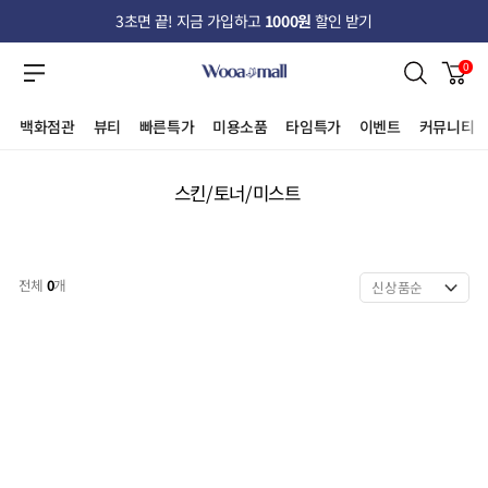
3초면 끝! 지금 가입하고
1000원
할인 받기
0
백화점관
뷰티
빠른특가
미용소품
타임특가
이벤트
커뮤니티
스킨/토너/미스트
전체
0
개