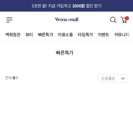
3초면 끝! 지금 가입하고
1000원
할인 받기
0
백화점관
뷰티
빠른특가
미용소품
타임특가
이벤트
커뮤니티
빠른특가
전체
0
개